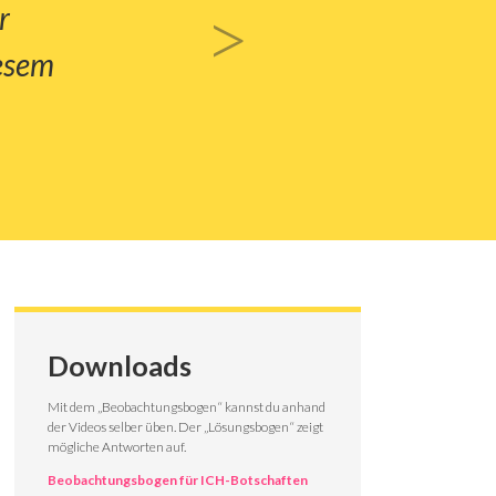
>
r
“Ich 
iesem
So ge
Downloads
Mit dem „Beobachtungsbogen“ kannst du anhand
der Videos selber üben. Der „Lösungsbogen“ zeigt
mögliche Antworten auf.
Beobachtungsbogen für ICH-Botschaften