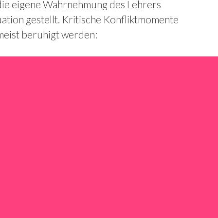
die eigene Wahrnehmung des Lehrers
uation gestellt. Kritische Konfliktmomente
meist beruhigt werden: